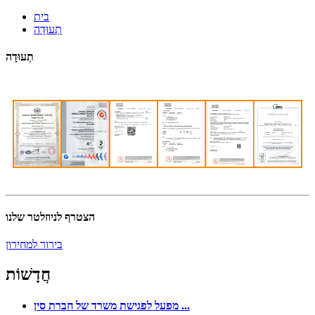
בית
תְעוּדָה
תְעוּדָה
הצטרף לניוזלטר שלנו
בירור למחירון
חֲדָשׁוֹת
מפעל לפגישת משרד של חברת סין ...