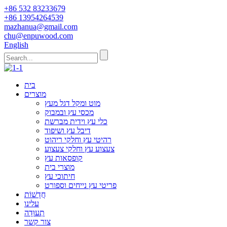
+86 532 83233679
+86 13954264539
mazhanua@gmail.com
chu@enpuwood.com
English
בית
מוצרים
מוט ומקל דגל מעץ
מכסי עץ ובמבוק
כלי עץ וידית מברשת
דיבל עץ ושיפוד
רהיטי עץ וחלקי ריהוט
צעצוע עץ וחלקי צעצוע
קופסאות עץ
מוצרי בית
חיתוכי עץ
פריטי עץ נייחים וספורט
חֲדָשׁוֹת
עלינו
תְעוּדָה
צור קשר