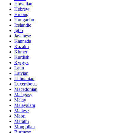
Hawaiian
Hebrew
Hmong
Hungarian
Icelandic
Igbo
Javanese
Kannada
Kazakh
Khmer
Kurdish
Kyrgyz
Latin
Latvian
Lithuanian
Luxembou..
Macedonian
Malagasy
Malay
Malayalam
Maltese
Maori
Marathi
Mongolian
Burmese