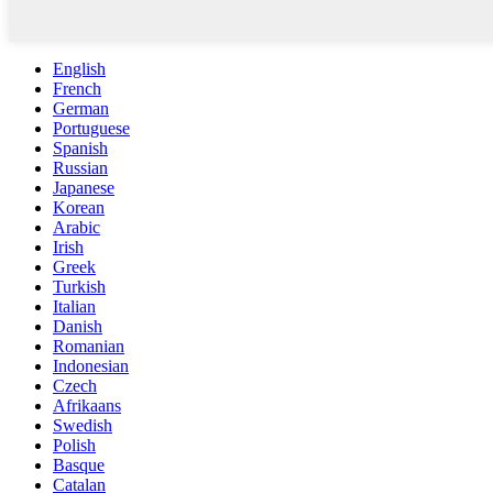
English
French
German
Portuguese
Spanish
Russian
Japanese
Korean
Arabic
Irish
Greek
Turkish
Italian
Danish
Romanian
Indonesian
Czech
Afrikaans
Swedish
Polish
Basque
Catalan