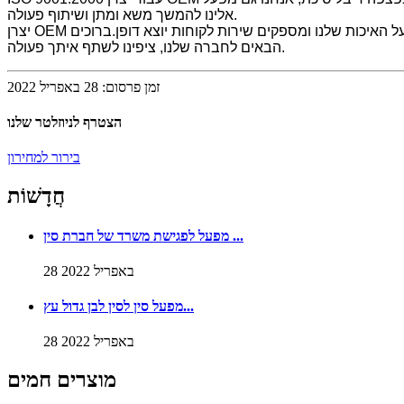
אלינו להמשך משא ומתן ושיתוף פעולה.
יצרן OEM סין וו עץ, חלקי ריהוט, כל לקוח משביע רצון הוא המטרה שלנו.חיפשנו שיתוף פעולה ארוך טווח עם כל לקוח.כדי לעמוד בזה, אנו שומרים על האיכות שלנו ומספקים שירות לקוחות יוצא דופן.ברוכים
הבאים לחברה שלנו, ציפינו לשתף איתך פעולה.
זמן פרסום: 28 באפריל 2022
הצטרף לניוזלטר שלנו
בירור למחירון
חֲדָשׁוֹת
מפעל לפגישת משרד של חברת סין ...
28 באפריל 2022
מפעל סין לסין לבן גדול עץ...
28 באפריל 2022
מוצרים חמים