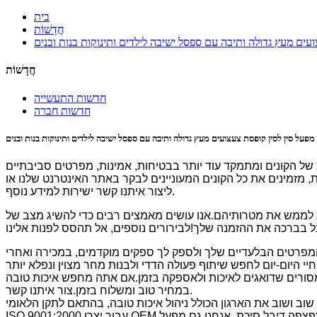
בית
חֲדָשׁוֹת
עים מעץ גדולה ותיבה עם ספסל ישיבה לילדים ותינוקות בנות ובנים
חֲדָשׁוֹת
חדשות התעשייה
חדשות חברה
מפעל סין לסין קופסת צעצועים מעץ גדולה ותיבה עם ספסל ישיבה לילדים ותינוקות בנות ובנים
של הקונים ומתמקד עוד יותר בבטיחות, אמינות, מפרטים סביבתיים
ת, מזמינים את כל הקונים המעוניינים לבקר באתר האינטרנט שלנו או
ליצור איתנו קשר ישירות למידע נוסף.
ו עושים מאמצים רבים כדי להשיג מצב של win-win זה ומזמינים אותך בכנות להצטרף
המפרטים הבלעדיים שלך ולספק לך ספקים מוקדמים, במכירה ואחרי
ומסורים שדואגים לאיכות ולאספקה ​​בזמן.אם אתה מחפש איכות טובה
במחיר טוב ומשלוח בזמן.צור איתנו קשר.
שוב ושוב את הארגון הכולל ניהול איכות טובה, בהתאם לתקן הלאומי
ISO 9001:2000 עבור יצרן OEM סין 6 *30 מחברים שטוחים מעץ עץ מקלות שלפוחית ​​חבילת צפצפה דיבל סיכת, אנחנו גם מפעל OEM מינה עבור כמה עולמות מוצרים מפורסמים מותגים.מוזמן לפנות