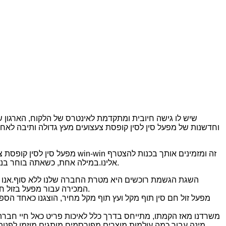
שיש לו גישה חיובית ומתקדמת לאינטרס של הלקוח, הארגון 
וחדשנות של מפעל סין לסין קופסת צעצועים מעץ גדולה ותיבה לאחסון
מפעל סין לסין קופסת צעצועי
אלינו.במילה אחת, כשאתה בוחר בנו, אתה בוחר בחיים מושלמים.ברוכים הבאים לבקר במפעל שלנו ולקבל בברכה את ההזמנה שלך!לבירורים נוספים, אל תהסס לפנות אלינו.
השגת הגשמת רוכשים היא מטרת החברה שלנו ללא סוף.אנו נע
המכירה עבור מפעל בזול חם סין מייפל עץ תוף מקל, אנו מברכים בחום קרוב חברים מכל תחומי חיי היום-יום לחפש שיתוף פעולה הדדי ולבנות מחר מצוין ונפלא יותר.
מפעל זול חם סין תוף מקל ועץ תוף מקל מחיר, הוצגנו כאחד הספק
משרדנו מאז הקמתו, מתייחס בדרך כלל לאיכות פריט כאל חיי חברה, 