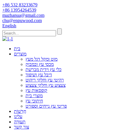
+86 532 83233679
+86 13954264539
mazhanua@gmail.com
chu@enpuwood.com
English
בית
מוצרים
מוט ומקל דגל מעץ
מכסי עץ ובמבוק
כלי עץ וידית מברשת
דיבל עץ ושיפוד
רהיטי עץ וחלקי ריהוט
צעצוע עץ וחלקי צעצוע
קופסאות עץ
מוצרי בית
חיתוכי עץ
פריטי עץ נייחים וספורט
חֲדָשׁוֹת
עלינו
תְעוּדָה
צור קשר