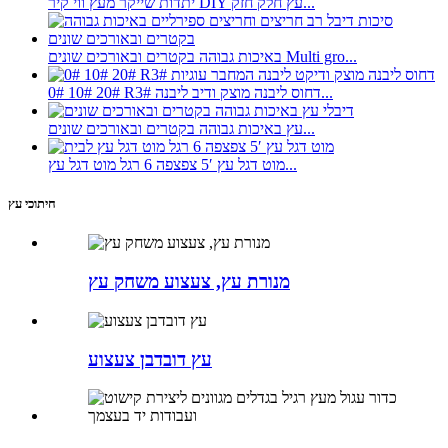
יתדות שייקר מעץ ווי קיר DIY עץ חלק חזק...
באיכות גבוהה בקטרים ​​ובאורכים שונים Multi gro...
0# 10# 20# R3# דחוס ליבנה מוצק ודיב ליבנה...
עץ באיכות גבוהה בקטרים ​​ובאורכים שונים...
מוט דגל עץ 5′ צפצפה 6 רגל מוט דגל עץ...
חיתוכי עץ
מנורת עץ, צעצוע משחק עץ
עץ דובדבן צעצוע