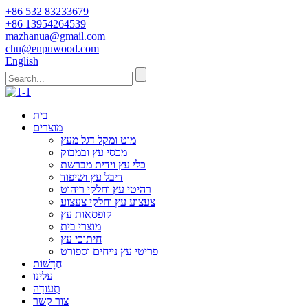
+86 532 83233679
+86 13954264539
mazhanua@gmail.com
chu@enpuwood.com
English
בית
מוצרים
מוט ומקל דגל מעץ
מכסי עץ ובמבוק
כלי עץ וידית מברשת
דיבל עץ ושיפוד
רהיטי עץ וחלקי ריהוט
צעצוע עץ וחלקי צעצוע
קופסאות עץ
מוצרי בית
חיתוכי עץ
פריטי עץ נייחים וספורט
חֲדָשׁוֹת
עלינו
תְעוּדָה
צור קשר