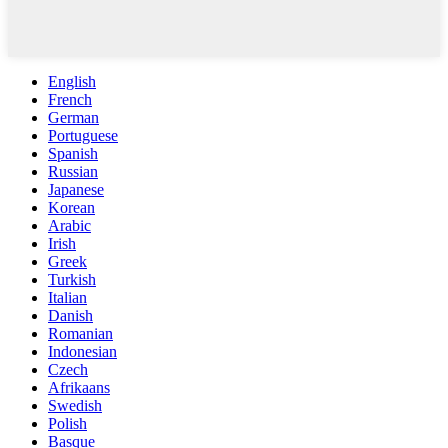
English
French
German
Portuguese
Spanish
Russian
Japanese
Korean
Arabic
Irish
Greek
Turkish
Italian
Danish
Romanian
Indonesian
Czech
Afrikaans
Swedish
Polish
Basque