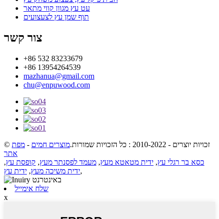
עט עץ מגוון קווי מתאר
תוף שמן עץ לצעצועים
צור קשר
+86 532 83233679
+86 13954264539
mazhanua@gmail.com
chu@enpuwood.com
© זכויות יוצרים - 2010-2022 : כל הזכויות שמורות.
מוצרים חמים
-
מפת
אתר
כסא בר רגלי עץ
,
ידית מטאטא מעץ
,
מעמד לפסנתר מעץ
,
קופסת עץ
,
,
ידית משיכה מעץ
,
ידית עץ
שלח אימייל
x