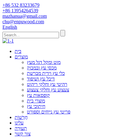
+86 532 83233679
+86 13954264539
mazhanua@gmail.com
chu@enpuwood.com
English
בית
מוצרים
מוט ומקל דגל מעץ
מכסי עץ ובמבוק
כלי עץ וידית מברשת
דיבל עץ ושיפוד
רהיטי עץ וחלקי ריהוט
צעצוע עץ וחלקי צעצוע
קופסאות עץ
מוצרי בית
חיתוכי עץ
פריטי עץ נייחים וספורט
חֲדָשׁוֹת
עלינו
תְעוּדָה
צור קשר