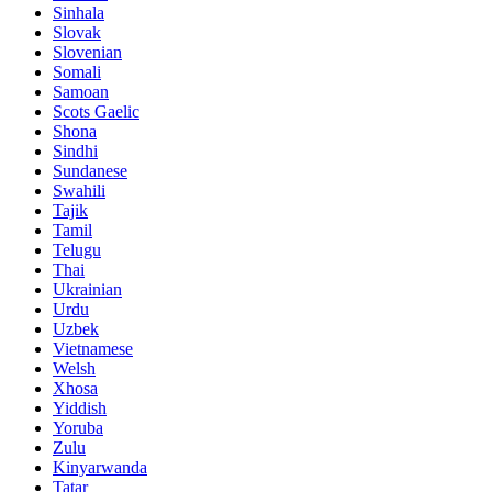
Sinhala
Slovak
Slovenian
Somali
Samoan
Scots Gaelic
Shona
Sindhi
Sundanese
Swahili
Tajik
Tamil
Telugu
Thai
Ukrainian
Urdu
Uzbek
Vietnamese
Welsh
Xhosa
Yiddish
Yoruba
Zulu
Kinyarwanda
Tatar