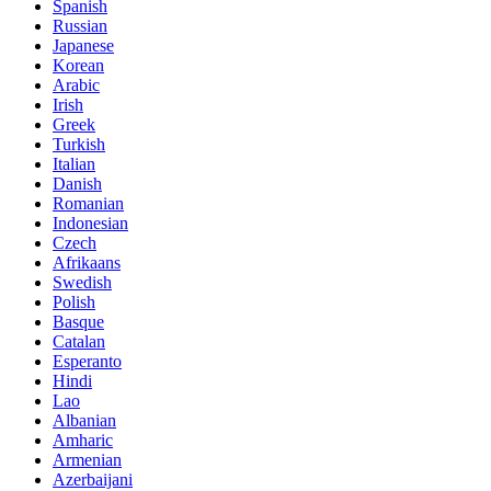
Spanish
Russian
Japanese
Korean
Arabic
Irish
Greek
Turkish
Italian
Danish
Romanian
Indonesian
Czech
Afrikaans
Swedish
Polish
Basque
Catalan
Esperanto
Hindi
Lao
Albanian
Amharic
Armenian
Azerbaijani